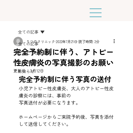
全ての記事
りつのクリニック
2022年7月21日
読了時間: 2分
全ての記事
完全予約制に伴う、アトピー
アトピー性皮膚炎
性皮膚炎の写真撮影のお願い
内視鏡検査
更新日：
3月12日
お知らせ
完全予約制に伴う写真の送付
小児アトピー性皮膚炎、大人のアトピー性皮
膚炎の診察には、事前の
写真送付が必要になります。
ホームページからご来院予約後、写真を添付
して送信してください。