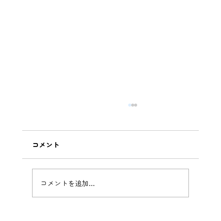
コメント
コメントを追加…
資格確認証の送付のしかた （改版）