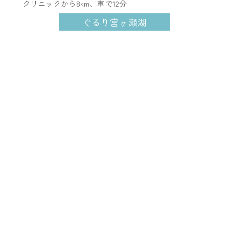
​ クリニックから8km、車で12分
ぐるり宮ヶ瀬湖