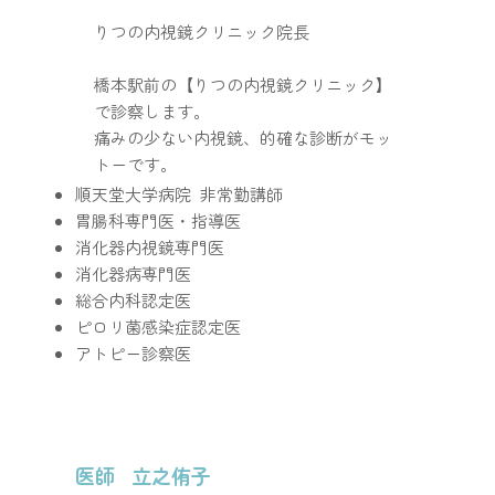
​りつの内視鏡クリニック院長​
橋本駅前の【りつの内視鏡クリニック】
で診察します。
痛みの少ない内視鏡、的確な診断がモッ
トーです。
​順天堂大学病院 非常勤講師
胃腸科専門医・指導医
消化器内視鏡専門医
​消化器病専門医
総合内科認定医
ピロリ菌感染症認定医
​アトピー診察​医
医師 立之侑子