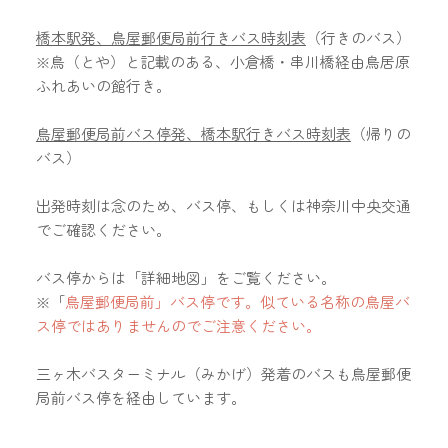
橋本駅発、鳥屋郵便局前行きバス時刻表
（行きのバス）
※鳥
（とや）
と記載のある、小倉橋・串川橋経由鳥居原
ふれあいの館行き。
鳥屋郵便局前バス停発、橋本駅行きバス時刻表
（帰りの
バス）
出発時刻は念のため、バス停、もしくは神奈川中央交通
でご確認ください。
バス停からは「詳細地図」をご覧ください。
※「
鳥屋郵便局前」バス停です。似ている名称の鳥屋バ
ス停ではありませんのでご注意ください。
三ヶ木バスターミナル（みかげ）発着のバスも鳥屋郵便
局前バス停を経由しています。