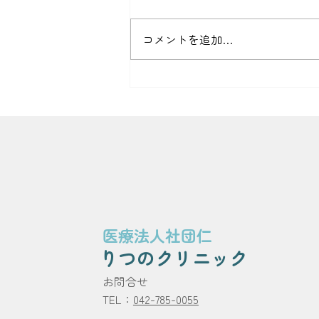
アトピー性皮膚炎、皮膚科、緊
急・予約外対応料についてのご案
コメントを追加…
内
医療法人社団仁
りつのクリニック
​お問合せ
TEL：
042-785-0055