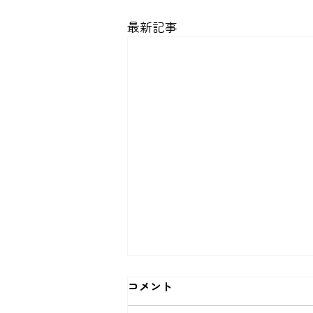
最新記事
【重要】緊急・予約外対応料
コメント
について