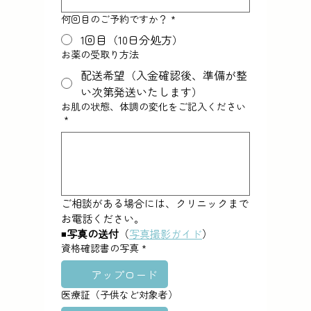
何回目のご予約ですか？
*
1回目（10日分処方）
お薬の受取り方法
配送希望（入金確認後、準備が整
い次第発送いたします）
お肌の状態、体調の変化をご記入ください
*
ご相談がある場合には、クリニックまで
お電話ください。
◾️
写真の送付
（
写真撮影ガイド
）
資格確認書の写真
*
アップロード
医療証（子供など対象者）