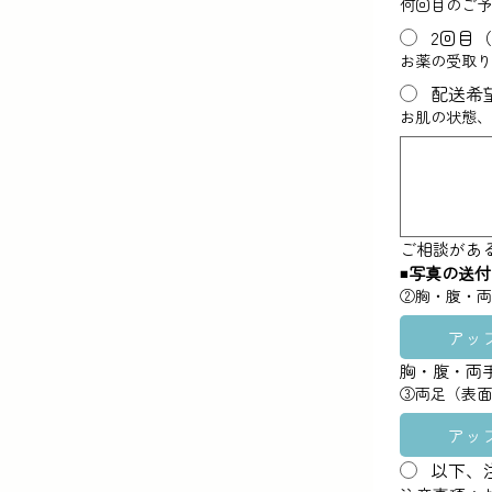
何回目のご
2回目（
お薬の受取
配送希
お肌の状態
ご相談があ
◾️
写真の送付
②胸・腹・
アッ
胸・腹・両
③両足（表
アッ
以下、