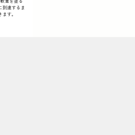
た軟膏を塗る
に到達するま
きます。