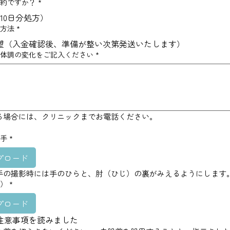
予約ですか？
*
10日分処方）
り方法
*
望（入金確認後、準備が整い次第発送いたします）
、体調の変化をご記入ください
*
る場合には、クリニックまでお電話ください。
両手
*
プロード
手の撮影時には手のひらと、肘（ひじ）の裏がみえるようにします
面）
*
プロード
注意事項を読みました