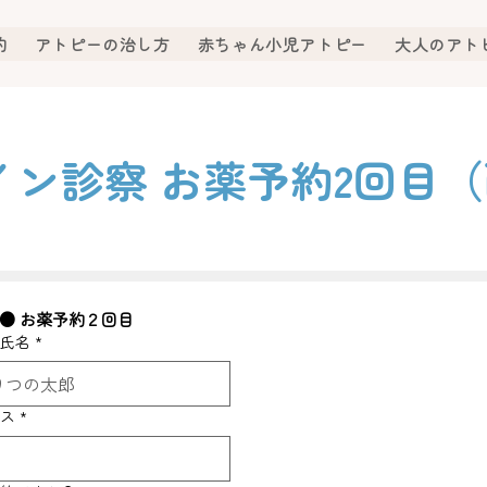
約
アトピーの治し方
赤ちゃん小児アトピー
大人のアト
イン診察 お薬予約2回目
 ● お薬予約２回目
と氏名
*
レス
*