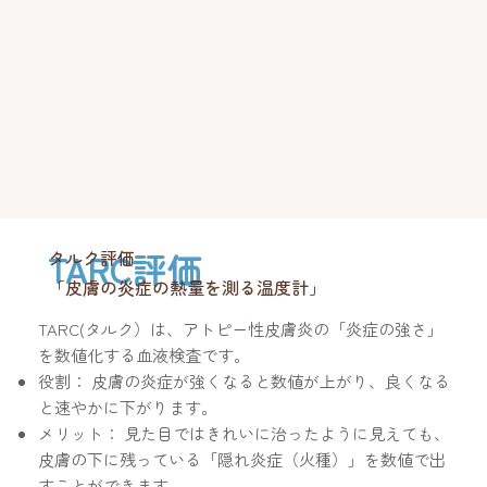
TARC評価
タルク評価
「皮膚の炎症の熱量を測る温度計」
TARC(タルク）は、アトピー性皮膚炎の「炎症の強さ」
を数値化する血液検査です。
役割： 皮膚の炎症が強くなると数値が上がり、良くなる
と速やかに下がります。
メリット： 見た目ではきれいに治ったように見えても、
皮膚の下に残っている「隠れ炎症（火種）」を数値で出
すことができます。