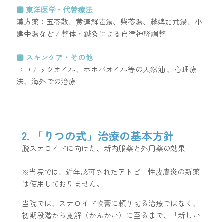
■ 東洋医学・代替療法
漢方薬：五苓散、黄連解毒湯、柴苓湯、越婢加朮湯、小
建中湯など / 整体・鍼灸による自律神経調整
■ スキンケア・その他
ココナッツオイル、ホホバオイル等の天然油 、心理療
法、海外での治療
2. 「りつの式」治療の基本方針
脱ステロイドに向けた、新内服薬と外用薬の効果
※当院では、近年認可されたアトピー性皮膚炎の新薬
は使用しておりません。
当院では、ステロイド軟膏に頼り切る治療ではなく、
初期段階から寛解（かんかい）に至るまで、「新しい