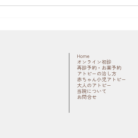
めにも内視鏡を使った定期健診は
いかがでしょう。 最近の人間ド
ックでは「バリウムによるレント
ゲン検査」と「内視鏡による検
査」が...
Home
オンライン初診
再診予約・お薬予約
アトピーの治し方
赤ちゃん小児アトピー
大人のアトピー
当院について
お問合せ