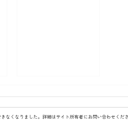
経鼻内視鏡での定期検診
胃の不調。その中の一つに胃がん
があります。さらに、胃がんは早
期発見できれば治療が可能です。
できなくなりました。詳細はサイト所有者にお問い合わせくだ
食欲不振や胃のもたれなどの原因
の確認や、胃がんの早期発見のた